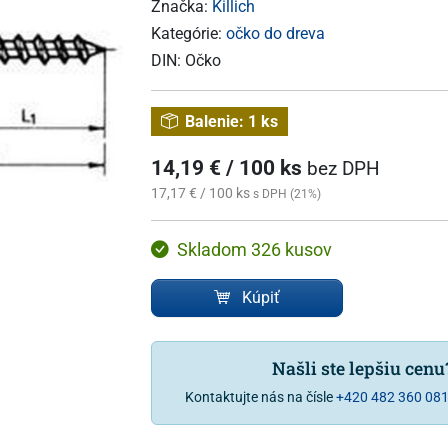
Značka:
Killich
Kategórie:
očko do dreva
DIN:
Očko
Balenie:
1 ks
14,19 € / 100 ks
bez DPH
17,17 € / 100 ks
s DPH (21%)
Skladom 326 kusov
Kúpiť
Našli ste lepšiu cen
Kontaktujte nás na čísle
+420 482 360 08