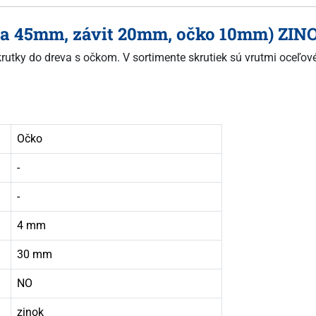
žka 45mm, závit 20mm, očko 10mm) ZINO
 skrutky do dreva s očkom. V sortimente skrutiek sú vrutmi oceľ
Očko
-
-
4 mm
30 mm
NO
zinok