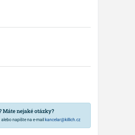
u? Máte nejaké otázky?
1
alebo napíšte na e-mail
kancelar@killich.cz