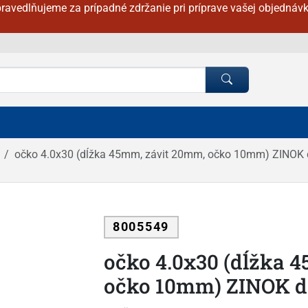
ravedlňujeme za prípadné zdržanie pri príprave vašej objednávk
očko 4.0x30 (dĺžka 45mm, závit 20mm, očko 10mm) ZINOK 
8005549
očko 4.0x30 (dĺžka 
očko 10mm) ZINOK do