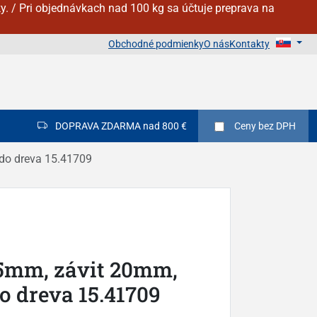
y. / Pri objednávkach nad 100 kg sa účtuje preprava na
Obchodné podmienky
O nás
Kontakty
DOPRAVA ZDARMA nad 800 €
Ceny
bez DPH
do dreva 15.41709
45mm, závit 20mm,
 dreva 15.41709