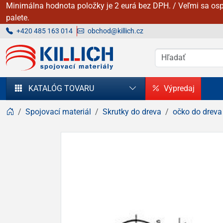
Minimálna hodnota položky je 2 eurá bez DPH. / Veľmi sa osp
palete.
+420 485 163 014
obchod@killich.cz
KILLICH - Spojovacie materiály
KATALÓG TOVARU
Výpredaj
Spojovací materiál
Skrutky do dreva
očko do dreva