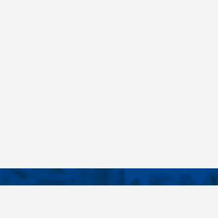
KONTAKTY
É ODKAZY