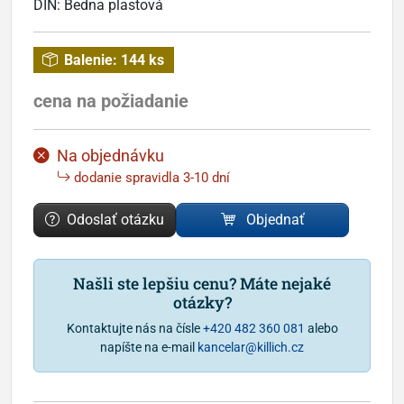
DIN:
Bedna plastová
Balenie:
144 ks
cena na požiadanie
Na objednávku
dodanie spravidla 3-10 dní
Odoslať otázku
Objednať
Našli ste lepšiu cenu? Máte nejaké
otázky?
Kontaktujte nás na čísle
+420 482 360 081
alebo
napíšte na e-mail
kancelar@killich.cz