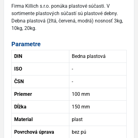
Firma Killich s.r.o. ponúka plastové súčasti. V
sortimente plastových súčastí sú plastové debny.
Debna plastová (žltá, červená, modrá) nosnosť 3kg,
10kg, 20kg.
Parametre
DIN
Bedna plastová
ISO
-
ČSN
-
Priemer
100 mm
Dĺžka
150 mm
Material
plast
Povrchová úprava
bez pú