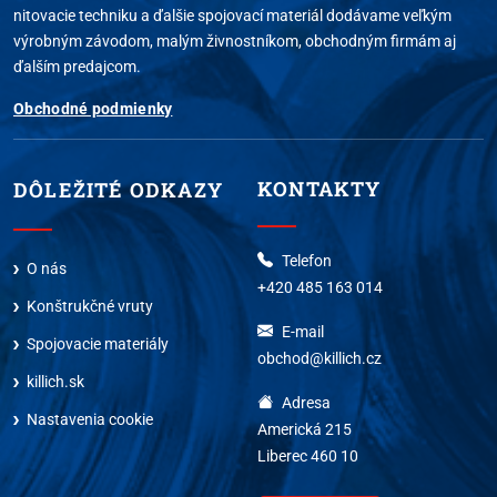
nitovacie techniku a ďalšie spojovací materiál dodávame veľkým
výrobným závodom, malým živnostníkom, obchodným firmám aj
ďalším predajcom.
Obchodné podmienky
KONTAKTY
DÔLEŽITÉ ODKAZY
Telefon
O nás
+420 485 163 014
Konštrukčné vruty
E-mail
Spojovacie materiály
obchod@killich.cz
killich.sk
Adresa
Nastavenia cookie
Americká 215
Liberec 460 10