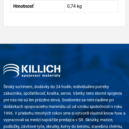
Hmotnosť
0,74 kg
Široký sortiment, dodávky do 24 hodín, individuálne potreby
zákazníka, spoľahlivosť, kvalita, servis. Všetky tieto slovné spojenia
pre nás nie sú len prázdne slová. Svedomite sa nimi riadime pri
dodávkach spojovacieho materiálu už od vzniku spoločnosti v roku
1996. V priebehu mnohých rokov sme si vytvorili vlastné know-how a
vypracovali sa medzi najväčšie predajca v SR. Skrutky, matice,
podložky, závitové tyče, skrutky, kotvy do betónu, stavebnú chémiu,