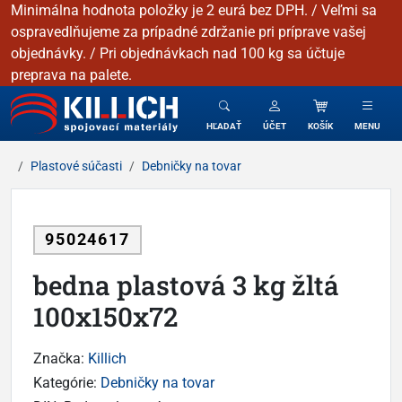
Minimálna hodnota položky je 2 eurá bez DPH. / Veľmi sa
ospravedlňujeme za prípadné zdržanie pri príprave vašej
objednávky. / Pri objednávkach nad 100 kg sa účtuje
preprava na palete.
KILLICH - Spojovacie materiály
HĽADAŤ
ÚČET
KOŠÍK
MENU
Plastové súčasti
Debničky na tovar
95024617
bedna plastová 3 kg žltá
100x150x72
Značka:
Killich
Kategórie:
Debničky na tovar