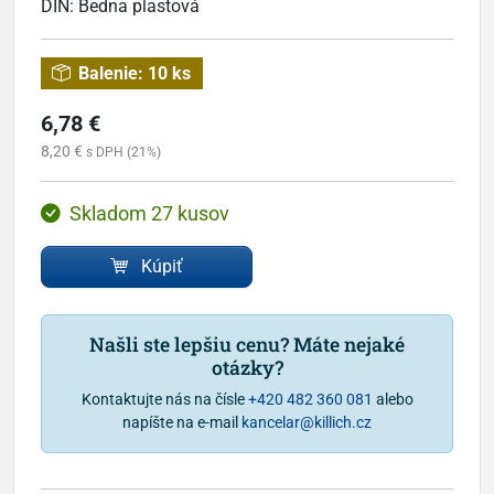
DIN:
Bedna plastová
Balenie:
10 ks
6,78 €
8,20 €
s DPH (21%)
Skladom 27 kusov
Kúpiť
Našli ste lepšiu cenu? Máte nejaké
otázky?
Kontaktujte nás na čísle
+420 482 360 081
alebo
napíšte na e-mail
kancelar@killich.cz