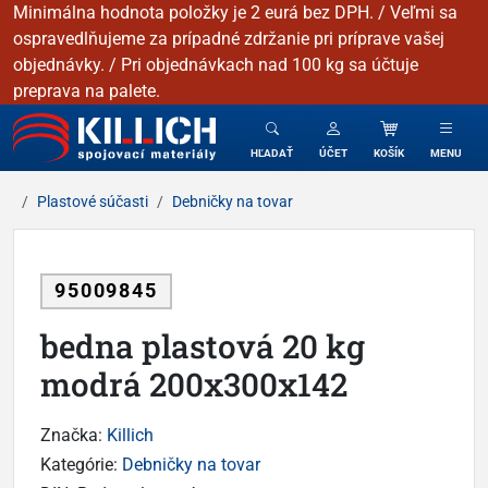
Minimálna hodnota položky je 2 eurá bez DPH. / Veľmi sa
ospravedlňujeme za prípadné zdržanie pri príprave vašej
objednávky. / Pri objednávkach nad 100 kg sa účtuje
preprava na palete.
KILLICH - Spojovacie materiály
HĽADAŤ
ÚČET
KOŠÍK
MENU
Plastové súčasti
Debničky na tovar
95009845
bedna plastová 20 kg
modrá 200x300x142
Značka:
Killich
Kategórie:
Debničky na tovar