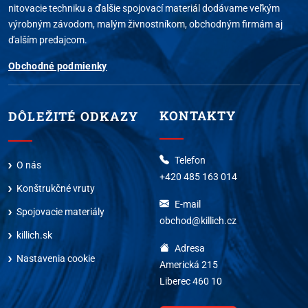
nitovacie techniku a ďalšie spojovací materiál dodávame veľkým
výrobným závodom, malým živnostníkom, obchodným firmám aj
ďalším predajcom.
Obchodné podmienky
KONTAKTY
DÔLEŽITÉ ODKAZY
Telefon
O nás
+420 485 163 014
Konštrukčné vruty
E-mail
Spojovacie materiály
obchod@killich.cz
killich.sk
Adresa
Nastavenia cookie
Americká 215
Liberec 460 10