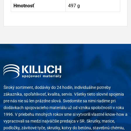
Hmotnosť
497 g
Široký sortiment, dodávky do 24 hodín, individuálne potreby
zákazníka, spoľahlivosť, kvalita, servis. Všetky tieto slovné spojenia
pre nás nie sú len prázdne slová. Svedomite sa nimi riadime pri
dodávkach spojovacieho materiálu už od vzniku spoločnosti v roku
1996. V priebehu mnohých rokov sme si vytvorili vlastné know-how a
vypracovali sa medzi najväčšie predajca v SR. Skrutky, matice,
podložky, závitové tyče, skrutky, kotvy do betónu, stavebnú chémiu,